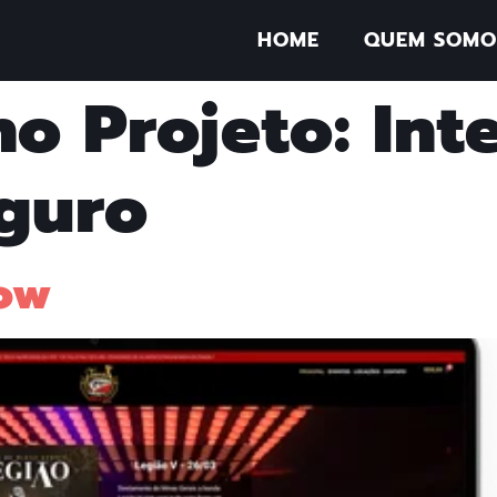
HOME
QUEM SOMO
no Projeto:
Int
guro
how